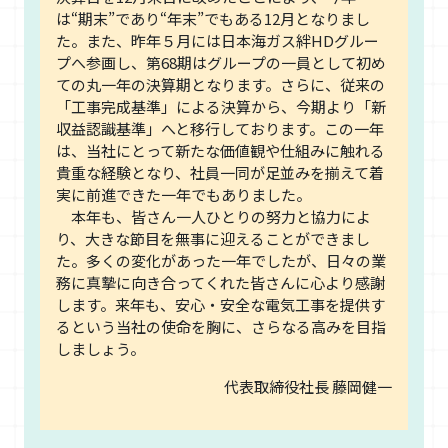
は“期末”であり“年末”でもある12月となりまし
た。また、昨年５月には日本海ガス絆HDグルー
プへ参画し、第68期はグループの一員として初め
ての丸一年の決算期となります。さらに、従来の
「工事完成基準」による決算から、今期より「新
収益認識基準」へと移行しております。この一年
は、当社にとって新たな価値観や仕組みに触れる
貴重な経験となり、社員一同が足並みを揃えて着
実に前進できた一年でもありました。
本年も、皆さん一人ひとりの努力と協力によ
り、大きな節目を無事に迎えることができまし
た。多くの変化があった一年でしたが、日々の業
務に真摯に向き合ってくれた皆さんに心より感謝
します。来年も、安心・安全な電気工事を提供す
るという当社の使命を胸に、さらなる高みを目指
しましょう。
代表取締役社長 藤岡健一