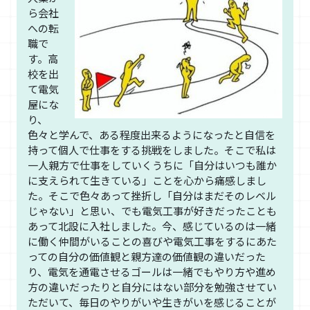
ら会社
への転
職で
す。高
校を出
て電気
屋にな
り、
色々と学んで、ある程度出来るようになったと自信を
持って個人で仕事をする挑戦をしました。そこで私は
一人親方で仕事をしていくうちに「自分はいつも誰か
に支えられて生きている」ことを心から痛感しまし
た。そこで色々あって挫折し「自分はまだそのレベル
じゃない」と思い、でも電気工事が好きだったことも
あって北設に入社しました。今、感じているのは一緒
に働く仲間がいることの喜びや電気工事をするにあた
っての自分の価値観と親方達の価値観の違いだった
り、電気を通電させるゴールは一緒でもやり方や進め
方の違いだったりと自分にはない部分を勉強させてい
ただいて、毎日のやりがいや生きがいを感じることが