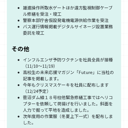
雄進操作所取水ゲートほか遠方監視制御ケーブ
ル修繕を受注・竣工
警察本部庁舎仮設発電機電源供給作業を受注
バス運行情報掲載デジタルサイネージ設置業務
委託を竣工
その他
インフルエンザ予防ワクチンを社員全員が接種
（11/10～11/19）
高校生の未来応援マガジン「Future」に当社の
記事を掲載します。
今年もクリスマスケーキを社員に配布します
（12/24予定）
菅沼ダム線１８号柱他緊急修繕工事ではヘリコ
プターを依頼して荷揚げを行いました。斜面を
人力で掘って平地を造成しました。
次年度用の作業服（冬夏上下一式）を配布しま
した。