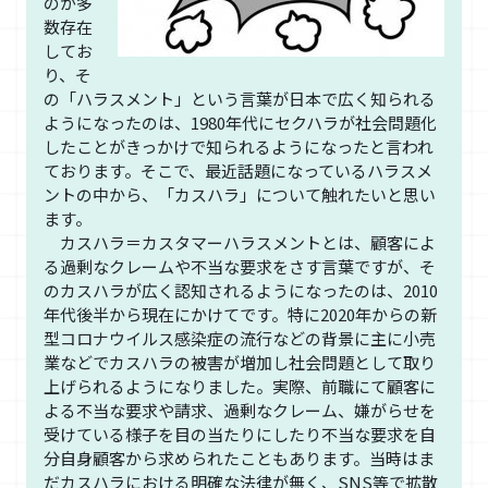
のが多
数存在
してお
り、そ
の「ハラスメント」という言葉が日本で広く知られる
ようになったのは、1980年代にセクハラが社会問題化
したことがきっかけで知られるようになったと言われ
ております。そこで、最近話題になっているハラスメ
ントの中から、「カスハラ」について触れたいと思い
ます。
カスハラ＝カスタマーハラスメントとは、顧客によ
る過剰なクレームや不当な要求をさす言葉ですが、そ
のカスハラが広く認知されるようになったのは、2010
年代後半から現在にかけてです。特に2020年からの新
型コロナウイルス感染症の流行などの背景に主に小売
業などでカスハラの被害が増加し社会問題として取り
上げられるようになりました。実際、前職にて顧客に
よる不当な要求や請求、過剰なクレーム、嫌がらせを
受けている様子を目の当たりにしたり不当な要求を自
分自身顧客から求められたこともあります。当時はま
だカスハラにおける明確な法律が無く、SNS等で拡散