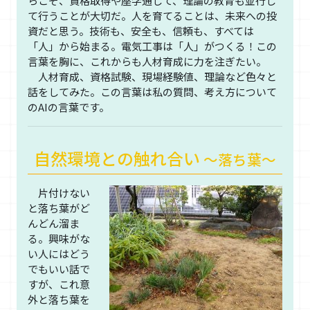
らこそ、資格取得や座学通じて、理論の教育も並行し
て行うことが大切だ。人を育てることは、未来への投
資だと思う。技術も、安全も、信頼も、すべては
「人」から始まる。電気工事は「人」がつくる！この
言葉を胸に、これからも人材育成に力を注ぎたい。
人材育成、資格試験、現場経験値、理論など色々と
話をしてみた。この言葉は私の質問、考え方について
のAIの言葉です。
自然環境との触れ合い
～落ち葉～
片付けない
と落ち葉がど
んどん溜ま
る。興味がな
い人にはどう
でもいい話で
すが、これ意
外と落ち葉を