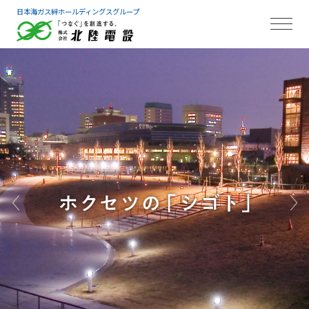
日本海ガス絆ホールディングスグループ
前の画像へ
次