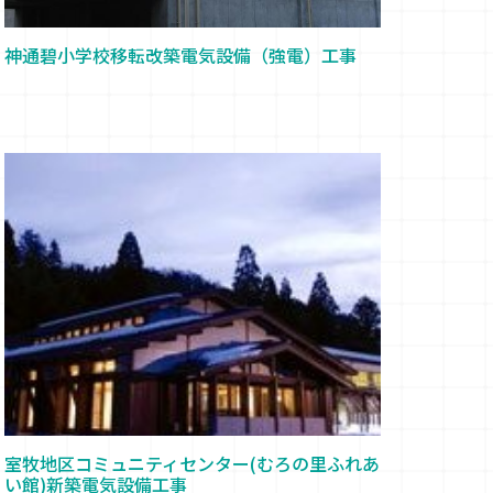
神通碧小学校移転改築電気設備（強電）工事
室牧地区コミュニティセンター(むろの里ふれあ
い館)新築電気設備工事