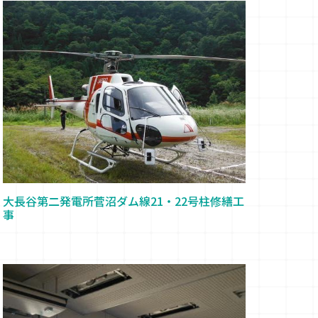
大長谷第二発電所菅沼ダム線21・22号柱修繕工
事