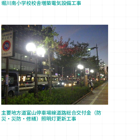
堀川南小学校校舎増築電気設備工事
主要地方道富山停車場線道路総合交付金（防
災・災防・修繕）照明灯更新工事