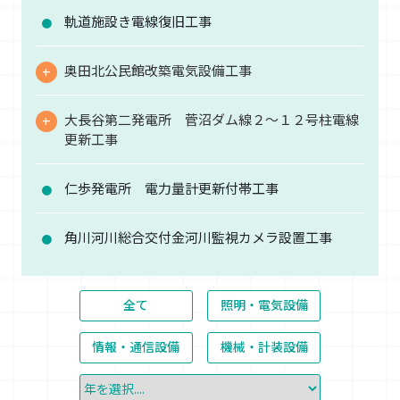
軌道施設き電線復旧工事
奥田北公民館改築電気設備工事
大長谷第二発電所 菅沼ダム線２～１２号柱電線
更新工事
仁歩発電所 電力量計更新付帯工事
角川河川総合交付金河川監視カメラ設置工事
全て
照明・電気設備
情報・通信設備
機械・計装設備