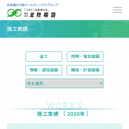
日本海ガス絆ホールディングスグループ
施工実績
全て
照明・電気設備
情報・通信設備
機械・計装設備
WORKS
施工実績 ［
2020年
］