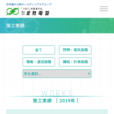
日本海ガス絆ホールディングスグループ
施工実績
全て
照明・電気設備
情報・通信設備
機械・計装設備
WORKS
施工実績 ［
2019年
］