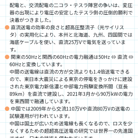
配電と、交流配電の二コラ・テスラ陣営の争いは、変圧
器の出現により電圧の安定したテスラ側の圧倒的勝利で
決着がつきました。
直流送電の効率の良さと超高圧整流子（光サイリス
タ）の実用化により、本州と北海道、九州、四国間では
海底ケーブルを使い、直流25万Vで電気を送っていま
す。
関東の50Hzと関西の60Hzの電力融通は50Hz ⇔ 直流 ⇔
60Hzと変換しています。
中間の送電線は直流の方が交流よりも1.4倍送電できる
ので、東日本大震災による東京の停電をきっかけに建設
された東京電力新信濃と中部電力飛騨変換所間（亘長
89km）を直流で建設し、2021年3月から90万kWの電力
を東西間で融通しています。
中国では2009年から交流110万Vや直流80万Vの送電の
試験運用が行われています。
中国は国土が広いため送電線も長くなるので、ロスを少
なくするための超超高圧送電の研究では世界一の先進国