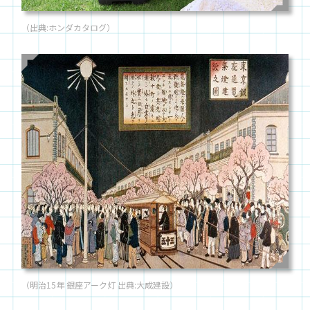
（出典:ホンダカタログ）
（明治15年 銀座アーク灯 出典:大成建設）