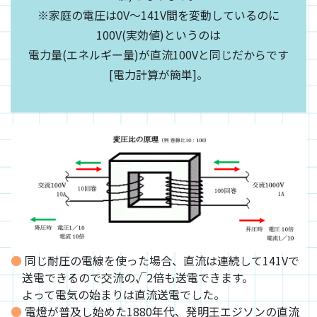
※家庭の電圧は0V～141V間を変動しているのに
100V(実効値)というのは
電力量(エネルギー量)が直流100Vと同じだからです
[電力計算が簡単]。
同じ耐圧の電線を使った場合、直流は連続して141Vで
送電できるので交流の√2倍も送電できます。
よって電気の始まりは直流送電でした。
電燈が普及し始めた1880年代、発明王エジソンの直流